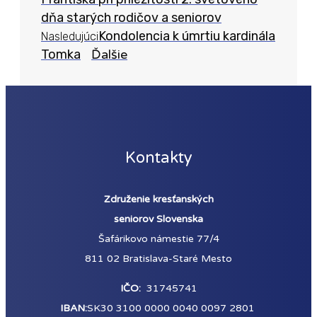
dňa starých rodičov a seniorov
Kondolencia k úmrtiu kardinála
Nasledujúci
Tomka
Ďalšie
Kontakty
Združenie kresťanských
seniorov Slovenska
Šafárikovo námestie 77/4
811 02 Bratislava-Staré Mesto
IČO:
31745741
IBAN:
SK30 3100 0000 0040 0097 2801