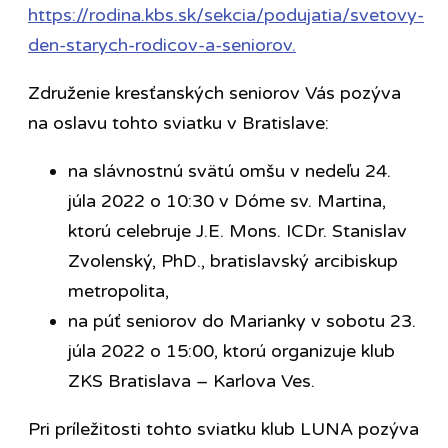
https://rodina.kbs.sk/sekcia/podujatia/svetovy-
den-starych-rodicov-a-seniorov.
Združenie kresťanských seniorov Vás pozýva
na oslavu tohto sviatku v Bratislave:
na slávnostnú svätú omšu v nedeľu 24.
júla 2022 o 10:30 v Dóme sv. Martina,
ktorú celebruje J.E. Mons. ICDr. Stanislav
Zvolenský, PhD., bratislavský arcibiskup
metropolita,
na púť seniorov do Marianky v sobotu 23.
júla 2022 o 15:00, ktorú organizuje klub
ZKS Bratislava – Karlova Ves.
Pri príležitosti tohto sviatku klub LUNA pozýva