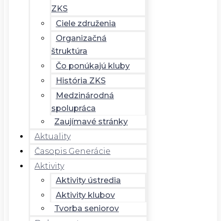
ZKS
Ciele združenia
Organizačná
štruktúra
Čo ponúkajú kluby
História ZKS
Medzinárodná
spolupráca
Zaujímavé stránky
Aktuality
Časopis Generácie
Aktivity
Aktivity ústredia
Aktivity klubov
Tvorba seniorov