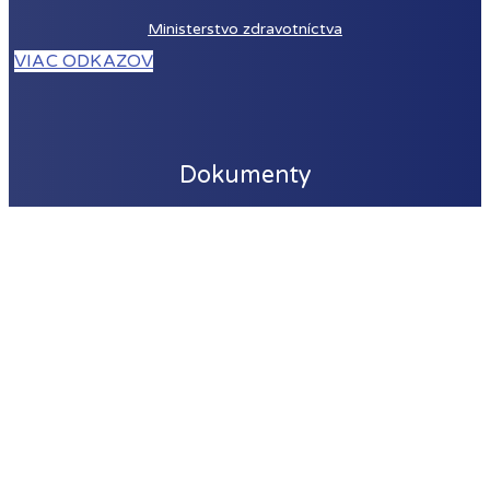
Ministerstvo zdravotníctva
VIAC ODKAZOV
Dokumenty
Založenie
klubu
Stanovy ZKS
Organizačný poriadok
Finančný poriadok
Leták ZKS
VŠETKY DOKUMENTY