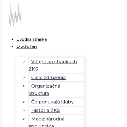
Úvodná stránka
O združení
Vitajte na stránkach
ZKS
Ciele združenia
Organizačná
štruktúra
Čo ponúkajú kluby
História ZKS
Medzinárodná
spolupráca