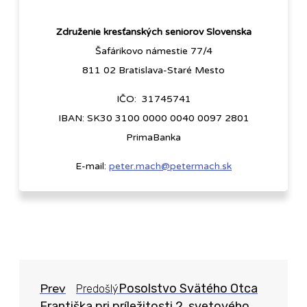
Združenie kresťanských seniorov Slovenska
Šafárikovo námestie 77/4
811 02 Bratislava-Staré Mesto
IČO: 31745741
IBAN: SK30 3100 0000 0040 0097 2801
PrimaBanka
E-mail:
peter.mach@petermach.sk
Prev
Posolstvo Svätého Otca
Predošlý
Františka pri príležitosti 2. svetového