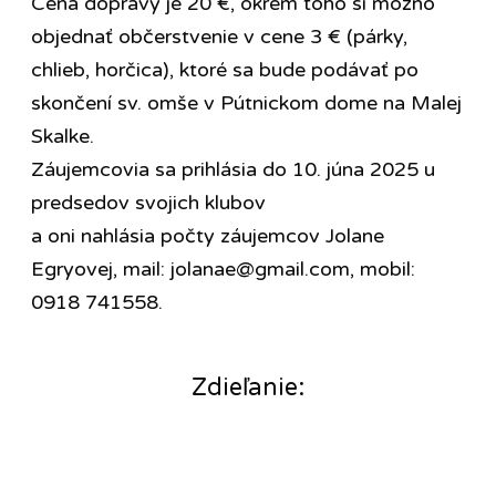
Cena dopravy je 20 €, okrem toho si možno
objednať občerstvenie v cene 3 € (párky,
chlieb, horčica), ktoré sa bude podávať po
skončení sv. omše v Pútnickom dome na Malej
Skalke.
Záujemcovia sa prihlásia do 10. júna 2025 u
predsedov svojich klubov
a oni nahlásia počty záujemcov Jolane
Egryovej, mail: jolanae@gmail.com, mobil:
0918 741558.
Zdieľanie: