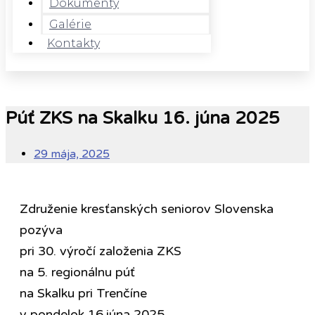
Dokumenty
Galérie
Kontakty
Púť ZKS na Skalku 16. júna 2025
29 mája, 2025
Združenie kresťanských seniorov Slovenska
pozýva
pri 30. výročí založenia ZKS
na 5. regionálnu púť
na Skalku pri Trenčíne
v pondelok 16.júna 2025