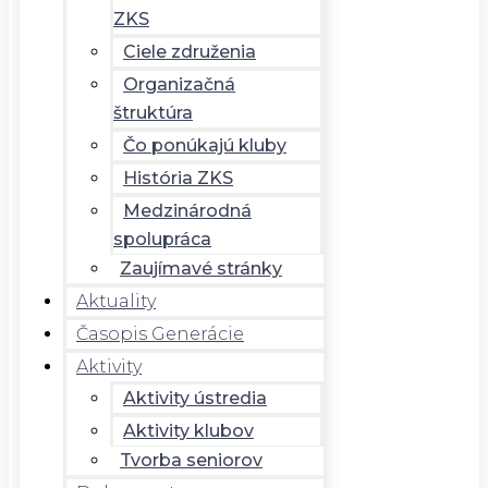
ZKS
Ciele združenia
Organizačná
štruktúra
Čo ponúkajú kluby
História ZKS
Medzinárodná
spolupráca
Zaujímavé stránky
Aktuality
Časopis Generácie
Aktivity
Aktivity ústredia
Aktivity klubov
Tvorba seniorov