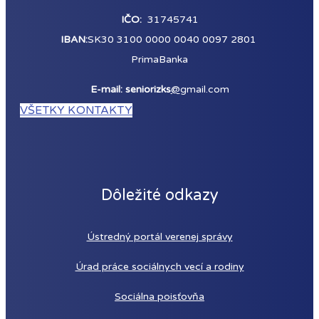
IČO:
31745741
IBAN:
SK30 3100 0000 0040 0097 2801
PrimaBanka
E-mail: seniorizks
@
gmail.com
VŠETKY KONTAKTY
Dôležité odkazy
Ústredný portál verenej správy
Úrad práce sociálnych vecí a rodiny
Sociálna poisťovňa