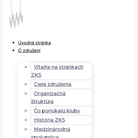
Úvodná stránka
O združení
Vitajte na stránkach
ZKS
Ciele združenia
Organizačná
štruktúra
Čo ponúkajú kluby
História ZKS
Medzinárodná
spolupráca