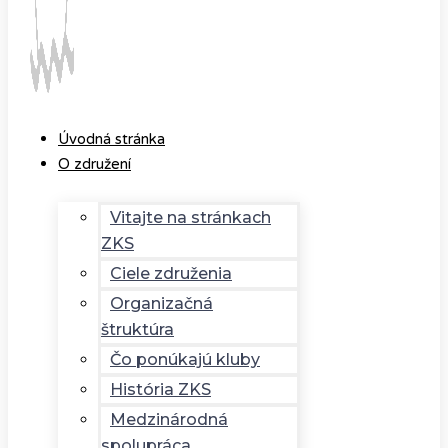
Úvodná stránka
O združení
Vitajte na stránkach
ZKS
Ciele združenia
Organizačná
štruktúra
Čo ponúkajú kluby
História ZKS
Medzinárodná
spolupráca