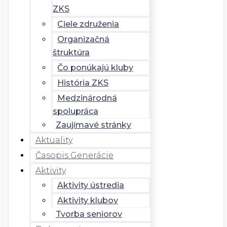
ZKS
Ciele združenia
Organizačná
štruktúra
Čo ponúkajú kluby
História ZKS
Medzinárodná
spolupráca
Zaujímavé stránky
Aktuality
Časopis Generácie
Aktivity
Aktivity ústredia
Aktivity klubov
Tvorba seniorov