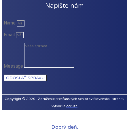
Napíšte nám
Name
Email
Message
ODOSLAŤ SPRÁVU
Copyright © 2020 · Združenie kresťanských seniorov Slovenska · stránku
vytvorila
ceruza
Dobrý deň,