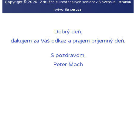
Copyright © 2020 · Združenie kresťanských seniorov Slovenska · stránku
vytvorila
ceruza
Dobrý deň,
ďakujem za Váš odkaz a prajem príjemný deň.
S pozdravom,
Peter Mach