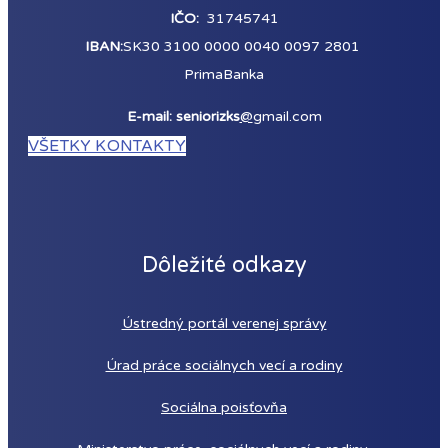
IČO:
31745741
IBAN:
SK30 3100 0000 0040 0097 2801
PrimaBanka
E-mail: seniorizks
@
gmail.com
VŠETKY KONTAKTY
Dôležité odkazy
Ústredný portál verenej správy
Úrad práce sociálnych vecí a rodiny
Sociálna poisťovňa