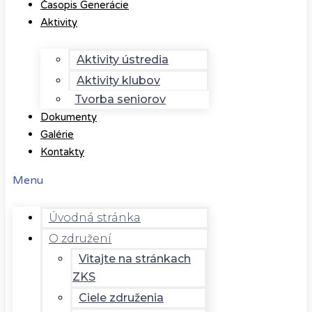
Časopis Generácie
Aktivity
Aktivity ústredia
Aktivity klubov
Tvorba seniorov
Dokumenty
Galérie
Kontakty
Menu
Úvodná stránka
O združení
Vitajte na stránkach
ZKS
Ciele združenia