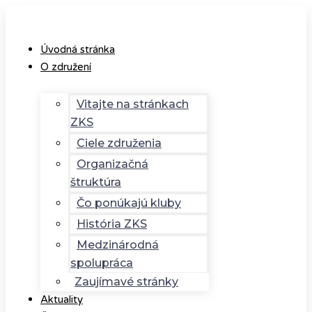
Úvodná stránka
O združení
Vitajte na stránkach
ZKS
Ciele združenia
Organizačná
štruktúra
Čo ponúkajú kluby
História ZKS
Medzinárodná
spolupráca
Zaujímavé stránky
Aktuality