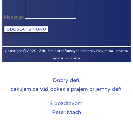
Message
ODOSLAŤ SPRÁVU
Copyright © 2020 · Združenie kresťanských seniorov Slovenska · stránku
vytvorila
ceruza
Dobrý deň,
ďakujem za Váš odkaz a prajem príjemný deň.
S pozdravom,
Peter Mach